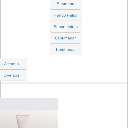
Shampoo
Fundo Falso
Soboneteiras
Espumador
Bombonas
Acetona
Diversos