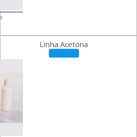
 E
Linha Acetona
Voltar ao topo