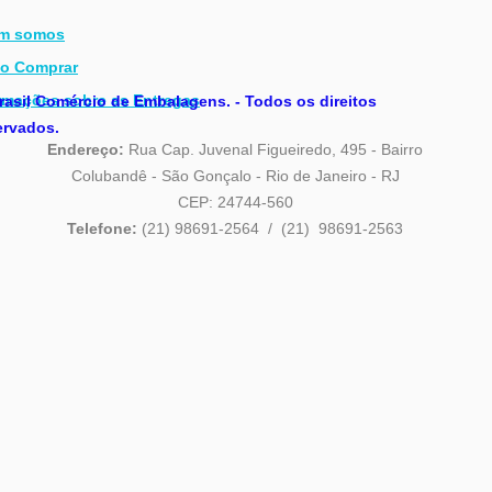
m somos
o Comprar
rmações sobre as Entregas
asil Comércio de Embalagens. - Todos os direitos
rvados.
Endereço:
Rua Cap. Juvenal Figueiredo, 495 - Bairro
Colubandê - São Gonçalo - Rio de Janeiro - RJ
CEP: 24744-560
Telefone:
(21) 98691-2564 / (21) 98691-2563