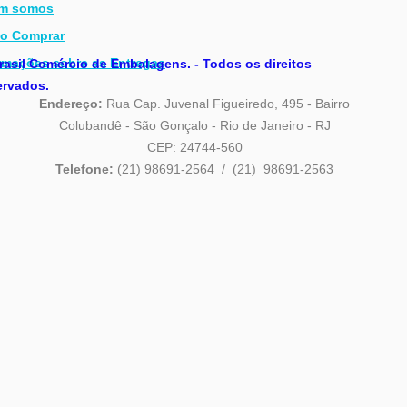
m somos
o Comprar
rmações sobre as Entregas
asil Comércio de Embalagens. - Todos os direitos
rvados.
Endereço:
Rua Cap. Juvenal Figueiredo, 495 - Bairro
Colubandê - São Gonçalo - Rio de Janeiro - RJ
CEP: 24744-560
Telefone:
(21) 98691-2564 / (21) 98691-2563