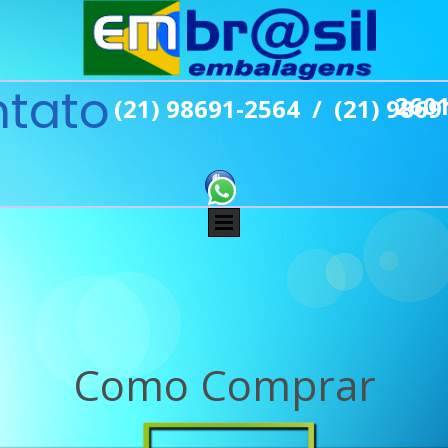
tato
2601
(21) 98691-2564 / (21) 9869
Como Comprar